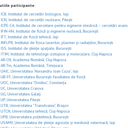
utiile participante:
ICB, Institutul de cercetări biologice, Iași
ICN, Institutul de cercetări nucleare, Pitești
ICPE-CA, Institutul de cercetare pentru inginerie electrică – cercetări avan
IFIN-HH, Institutul de fizică și inginerie nucleară, București
IFT, Institutul de fizică tehnică, Iași
INFLPR, Institutul de fizica laserilor, plasmei și radiațiilor, București
ISS, Institutul de științe spațiale, București
ITIM, Institutul de tehnologii izotopice și moleculare, Cluj-Napoca
AR-CN, Academia Română, Cluj-Napoca
AR-Tm, Academia Română, Timișoara
UAIC, Universitatea ”Alexandru Ioan Cuza”, Iași
UB-FF, Universitatea București-facultatea de fizică
UOC, Universitatea ”Ovidius”, Constanța
UC, Universitatea Craiova
UG, Universitatea Galați
UP, Universitatea Pitești
UTB, Universitatea ”Transilvania”, Brașov
UTCN, Universitatea tehnică, Cluj-Napoca
UPB, Universitatea politehnică, București
USAMV, Universitatea de științe agricole și medicină veterinară, Iași