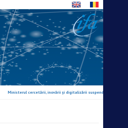
Ministerul cercetării, inovării și digitalizării suspendă participarea 