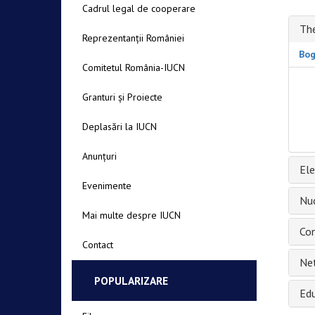
Cadrul legal de cooperare
The
Reprezentanții României
Bog
Comitetul România-IUCN
Granturi și Proiecte
Deplasări la IUCN
Anunțuri
Ele
Evenimente
Nuc
Mai multe despre IUCN
Con
Contact
Net
POPULARIZARE
Ed