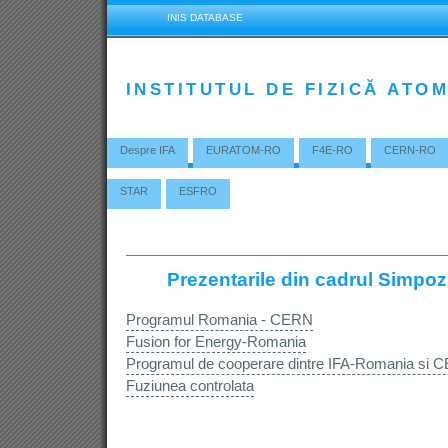
INIS DATABASE
INSTITUTUL DE FIZICĂ ATO
Despre IFA
EURATOM-RO
F4E-RO
CERN-RO
STAR
ESFRO
Prezentarile din cadrul Simpoz
Programul Romania - CERN
Fusion for Energy-Romania
Programul de cooperare dintre IFA-Romania si C
Fuziunea controlata