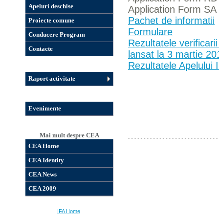
Apeluri deschise
Application Form SA
Pachet de informatii
Proiecte comune
Formulare
Conducere Program
Rezultatele verificari
Contacte
lansat la 3 martie 20
Rezultatele Apelului
Raport activitate
Evenimente
Mai mult despre CEA
CEA Home
CEA Identity
CEA News
CEA 2009
IFA Home