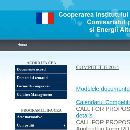
Home
ACORD IFA-CEA
COMPETITIE 2014
Documente acord
Domenii si tematici
Forme de cooperare
Modelele documentel
Comitet Management
Calendarul Competiti
CALL FOR PROPOSAL
PROGRAMUL IFA-CEA
details
Acte normative
CALL FOR PROPOSAL
Competitii
Application Form RD